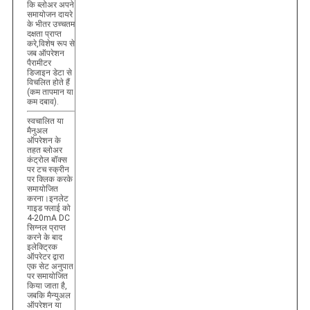
कि ब्लोअर अपने
समायोजन दायरे
के भीतर उच्चतम
दक्षता प्राप्त
करे,विशेष रूप से
जब ऑपरेशन
पैरामीटर
डिजाइन डेटा से
विचलित होते हैं
(कम तापमान या
कम दबाव).
स्वचालित या
मैनुअल
ऑपरेशन के
तहत ब्लोअर
कंट्रोल बॉक्स
पर टच स्क्रीन
पर क्लिक करके
समायोजित
करना।इनलेट
गाइड फ्लाई को
4-20mA DC
सिग्नल प्राप्त
करने के बाद
इलेक्ट्रिक
ऑपरेटर द्वारा
एक सेट अनुपात
पर समायोजित
किया जाता है,
जबकि मैन्युअल
ऑपरेशन या