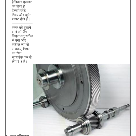
हेलिकल प्रकार
का होता है
जिसमें छोटे
गियर और घूर्णन
शाफ्ट होते हैं।
सतह को बुझाने
वाले फोर्जिंग
मिश्र धातु स्टील
से बना और
सटीक रूप से
पीसकर, गियर
का सेवा
सूचकांक कम से
कम 1.8 है।