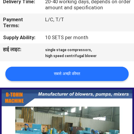
Delivery Time:
20-40 working days, depends on order
भ्रमण
amount and specification
Payment
L/C, T/T
गुणवत्ता
Terms:
नियंत्रण
Supply Ability:
10 SETS per month
हाई लाइट:
,
single stage compressors
संपर्क
high speed centrifugal blower
करें
सबसे अच्छी कीमत
एक
उद्धरण
की
विनती
करे