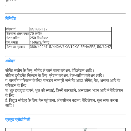
.
विनिर्देश
मॉडल नं.
GS160-1।7
डिस्चार्ज अंतर दबाव
70 केपीए
मोटर शक्ति
250 किलोवाट
वायु क्षमता
160m3/मिनट
मोटर का प्रकार
380/400/415/440V/6KV/10KV, 3PHASES, 50/60HZ
आवेदन
सीमेंट उद्योग के लिएः सीमेंट ले जाने वाला ब्लोअर, वेंटिलेशन आदि।
सीवेज ट्रीटमेंट सिस्टम के लिएः एरेशन ब्लोअर, बैक-वॉशिंग ब्लोअर आदि।
ग. वायवीय परिवहन के लिए: पाउडर सामग्री जैसे कि आटा, सीमेंट, रेत, अनाज आदि के
परिवहन के लिए।
घ. धूल इकट्ठा करने, धूल की सफाई, किसी कारखाने, अस्पताल, भवन आदि में वेंटिलेशन
के लिए।
ई. विद्युत संयंत्र के लिए: गैस पहुंचाना, ऑक्सीजन बढ़ाना, वेंटिलेशन, धूल साफ करना
आदि।
प्रमुख प्रौद्योगिकी