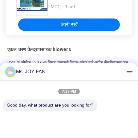
MOQ：
1 set
जारी रखें
एकल चरण केन्द्रापसारक blowers
GS120 सीरीज 120 m³/मिनट एयरफ्लो सिंगल-स्टेज हाई-स्पीड सेंट्रीफ्यूगल फैन
ब्लोअर
Ms. JOY FAN
GS100 सीरीज 100 m³/मिनट एयरफ्लो अपशिष्ट जल उपचार सिंगल-स्टेज हाई-
स्पीड सेंट्रीफ्यूगल ब्लोअर
7:37 PM
GS80 श्रृंखला जल उपचार एकल चरण उच्च गति केन्द्रापसारक ब्लोअर
Good day, what product are you looking for?
लोकप्रिय श्रेणियां
सभी
तीन लोब जड़ें ब्लोअर
उच्च दबाव जड़ें ब्लोअर