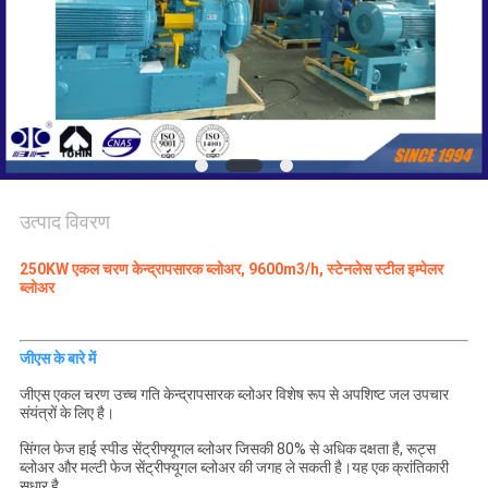
COMPANY
NEWS
साइटमैप
PRIVACY
उत्पाद विवरण
POLICY
250KW एकल चरण केन्द्रापसारक ब्लोअर, 9600m3/h, स्टेनलेस स्टील इम्पेलर
ब्लोअर
जीएस के बारे में
जीएस एकल चरण उच्च गति केन्द्रापसारक ब्लोअर विशेष रूप से अपशिष्ट जल उपचार
संयंत्रों के लिए है।
सिंगल फेज हाई स्पीड सेंट्रीफ्यूगल ब्लोअर जिसकी 80% से अधिक दक्षता है, रूट्स
ब्लोअर और मल्टी फेज सेंट्रीफ्यूगल ब्लोअर की जगह ले सकती है।यह एक क्रांतिकारी
सुधार है.