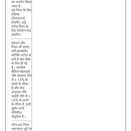
का उपयोग किया
जाता है।
बड़े गियर के लिए
एलिप्स
(विस्थापन)
लेयरिंग, हाई
स्पीड गियर के
लिए टिल्टिंग-पैड
लेयरिंग।
ब्लोअर और
गियर की शाफ्ट
गर्मी-उपचारित
फोर्जिंग स्टील से
बनी है और ठीक
से पीस दी गई
है। प्रत्येक
क्षैतिज महत्वपूर्ण
गति सामान्य गति
से ± 15% के
दायरे के भीतर
है,और मोड़
अनुनाद गति
चलती गति से ±
10% के दायरे
के भीतर है, सभी
घूर्णन भागों
गतिशील
संतुलित है।
स्टेप-अप गियर
समानांतर धुरी के