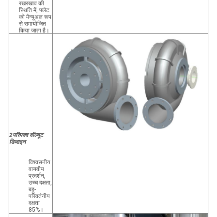
रखरखाव की
स्थिति में, फ्लैट
को मैन्युअल रूप
से समायोजित
किया जाता है।
2परिपक्व वॉल्यूट
डिजाइन
विश्वसनीय
वायवीय
प्रदर्शन,
उच्च दक्षता,
बहु-
परिवर्तनीय
दक्षता
85%।