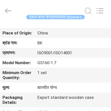
B-
Tohin
Machine
(Jiangsu)
Co.,
एकल चरण केन्द्रापसारक blowers
Ltd..
All
Rights
घर
Reserved.
Place of Origin:
China
उत्पादों
ब्रांड नाम:
BK
प्रमाणन:
ISO9001/ISO14001
वीडियो
Model Number:
GS160-1.7
Minimum Order
1 set
हमारे
Quantity:
बारे
मूल्य:
बातचीत योग्य
में
Packaging
Export standard wooden case
Details:
कारखाना