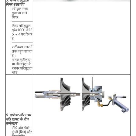
5. उच्च परिशुद्धता
गियर ड्राइविंग
स्वीकृत उच्च
गुणवत्ता वाले
गियर
गियर परिशुद्धता
ग्रेड ISO1328
5 ~ 4 पर स्थिर
है
सटीकता स्तर 3
तक पहुंच सकता
है।
मानक एजीएमए
या डीआईएन के
बराबर परिशुद्धता
ग्रेड
6. इम्पेलर और उच्च
गति शाफ्ट के बीच
कनेक्शन
सीधे अंत चेहरे
कुंजी (पिन) और