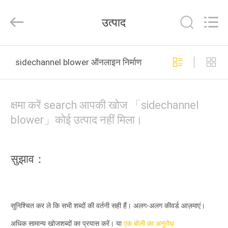
B-
Tohin
Machine
उत्पाद
(Jiangsu)
Co.,
Ltd..
All
Rights
घर
Reserved.
sidechannel blower ऑनलाइन निर्माण
उत्पादों
क्षमा करें search आपकी खोज 「sidechannel
वीडियो
blower」कोई उत्पाद नहीं मिला।
हमारे
सुझाव：
बारे
में
सुनिश्चित कर ले कि सभी शब्दों की वर्तनी सही हैं। अलग-अलग कीवर्ड आज़माएं।
कारखाना
अधिक सामान्य खोजशब्दों का प्रयास करें। या
एक बोली का अनुरोध.