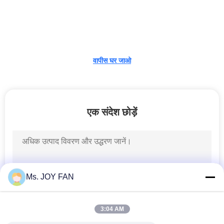
भ्रमण
गुणवत्ता
नियंत्रण
वापीस घर जाओ
संपर्क
करें
एक संदेश छोड़ें
एक
उद्धरण
की
Ms. JOY FAN
विनती
करे
3:04 AM