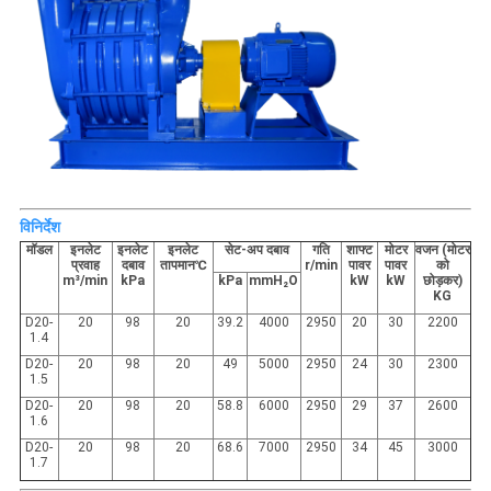
विनिर्देश
मॉडल
इनलेट
इनलेट
इनलेट
सेट-अप दबाव
गति
शाफ्ट
मोटर
वजन (मोटर
प्रवाह
दबाव
तापमान℃
r/min
पावर
पावर
को
m³/min
kPa
kPa
mmH₂O
kW
kW
छोड़कर)
KG
D20-
20
98
20
39.2
4000
2950
20
30
2200
1.4
D20-
20
98
20
49
5000
2950
24
30
2300
1.5
D20-
20
98
20
58.8
6000
2950
29
37
2600
1.6
D20-
20
98
20
68.6
7000
2950
34
45
3000
1.7