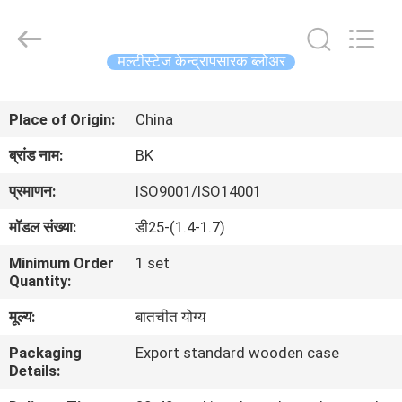
B-
Tohin
Machine
(Jiangsu)
Co.,
मल्टीस्टेज केन्द्रापसारक ब्लोअर
Ltd..
All
Rights
घर
Reserved.
Place of Origin:
China
उत्पादों
ब्रांड नाम:
BK
प्रमाणन:
ISO9001/ISO14001
वीडियो
मॉडल संख्या:
डी25-(1.4-1.7)
Minimum Order
1 set
हमारे
Quantity:
बारे
मूल्य:
बातचीत योग्य
में
Packaging
Export standard wooden case
Details:
कारखाना