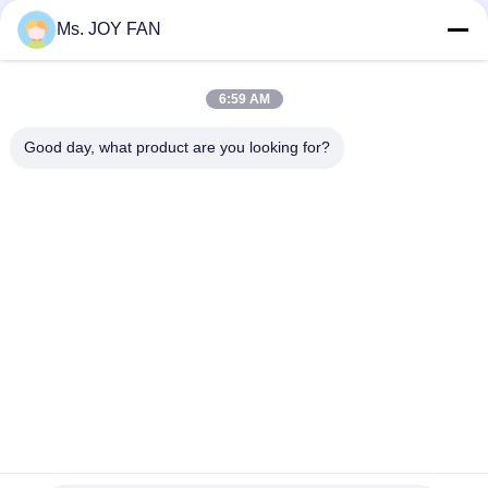
Ms. JOY FAN
D300 ((1.5-2.0) सीरीज, 300 m3/min प्रवाह, 20°C टेम्प. , बहु-चरण
केन्द्रापसारक ब्लोअर
6:59 AM
डी 250 सीरीज 250 m3/min इनलेट फ्लो कूपिंग ट्रांसमिशन बहु-चरण पर्यावरण
संरक्षण केन्द्रापसारक ब्लोअर
Good day, what product are you looking for?
लोकप्रिय श्रेणियां
सभी
तीन लोब जड़ें ब्लोअर
उच्च दबाव जड़ें ब्लोअर
जड़ें रोटरी लोब ब्लोअर
जड़ें हवा ब्लोअर
रोटरी एयर ब्लोअर
रूट्स ब्लोअर वैक्यूम पम्प
एकल चरण केन्द्रापसारक 
मल्टीस्टेज केन्द्रापसारक 
Blowers
ब्लोअर