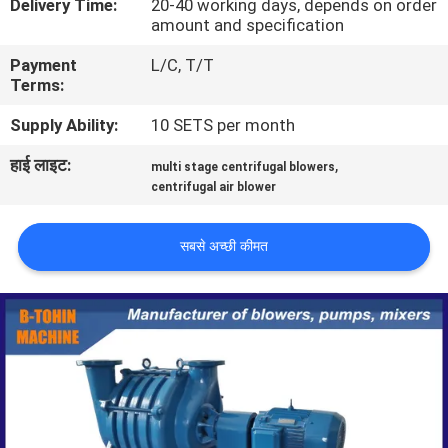
Delivery Time:
20-40 working days, depends on order
भ्रमण
amount and specification
Payment
L/C, T/T
गुणवत्ता
Terms:
नियंत्रण
Supply Ability:
10 SETS per month
हाई लाइट:
,
multi stage centrifugal blowers
संपर्क
centrifugal air blower
करें
सबसे अच्छी कीमत
एक
उद्धरण
की
विनती
करे