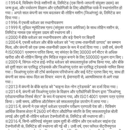
①1994 में, यिक्सिंग पेंगडे मशीनरी कं, लिमिटेड (एक सिनो-जापानी संयुक्त उद्यम) का
जन्म हुआ, और पर्यावरण विज्ञान और प्रौद्योगिकी के लिए औद्योगिक पार्क में स्थानांतरित हो
गया। अगले साल कंपनी का नाम बदलकर बी-तोहिन मशीन (जिआंगसू) कं, लिमिटेड कर
दिया गया।
②1996 में एचसी ब्लोअर का स्थानीयकरण
③1999 में, तुथिल न्यूमेटिक्स ग्रुप (संयुक्त राज्य अमेरिका) के साथ तोहिन मशीन कं,
लिमिटेड नामक एक संयुक्त उद्यम की स्थापना की।
④2000 में बीके ब्लोअर का स्थानीयकरण और बड़े पैमाने पर बिक्री
⑤2004 में, एचसी ब्लोअर और बीके ब्लोअर को "नए उच्च-तकनीकी उत्पाद" का सम्मान
मिला, और कंपनी को एक उच्च-तकनीकी उद्यम के रूप में दर्जा दिया गया। उसी वर्ष, कंपनी
ने ISO9001 प्रमाणन पारित किया, नए संयंत्र के लिए 30000 वर्ग मीटर से अधिक
खरीदा और बी-तोहिन किंगहू होप मिडिल स्कूल बनाने के लिए 500000 युआन दान किए।
⑥2009 में, सिंगल-स्टेज हाई-स्पीड ब्लोअर को सफलतापूर्वक लॉन्च किया गया, और बीके
को वूशी शहर का प्रसिद्ध ट्रेडमार्क और जिआंगसू प्रांत का प्रसिद्ध ट्रेडमार्क नामित किया
गया। जिआंगसू प्रांत की टॉर्च कार्यक्रम परियोजना और कई पेटेंट प्राप्त किए गए, साथ ही
कंपनी का साथ-साथ-दिल का विचार: ध्यान से, ईमानदारी से, आत्मविश्वास से आगे रखा
गया।
⑦2013 में कंपनी के बीके ब्रांड को "चाइना वेल-नोन ट्रेडमार्क" का दर्जा दिया गया।
⑧2014 में, कंपनी को जिआंगसू प्रांत के विज्ञान और प्रौद्योगिकी विभाग द्वारा "जिआंगसू
एरोडायनामिक रिसर्च सेंटर" के रूप में पहचाना गया, और ISO14001 प्रमाण पत्र प्राप्त
किया। उसी समय, ऑफिस ऑटोमेशन को सफलतापूर्वक उपयोग में लाया गया।
⑨2015 में, कंपनी ने एक संपूर्ण ब्लोअर प्रदर्शन परीक्षण प्रणाली पेश की। यिक्सिंग
आर्थिक विकास क्षेत्र में 2600 वर्ग मीटर औद्योगिक संपत्ति के लिए सफलतापूर्वक बोली
लगाई और वूशी बी-तोहिन ब्लोअर टेक्नोलॉजी कं, लिमिटेड की स्थापना की।
⑩2016 में, सिनो-कोरियाई संयुक्त उद्यम वूशी बी-तोहिन और एस ब्लोअर साइंस एंड
टेक्नोलॉजी कं, लिमिटेड की स्थापना की गई थी। उसी वर्ष, एयर फॉयल सेंट्रीफ्यूगल