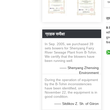
प
सम
B-
ग्राहक समीक्षा
व्यक
दूर
फैक
In Sep. 2005, we purchased 39
sets bowers for Shenyang Fairy
River Sewage Plant from B-Tohin.
We certify that the blowers have
been running well.
—— Shenyang Zhenxing
Environment
During the operation of equipment
by the B-Tohin inconsistencies
have been identified, on
November 22, the equipment is in
good condition.
—— Sitdikov Z. Sh. of Giiron