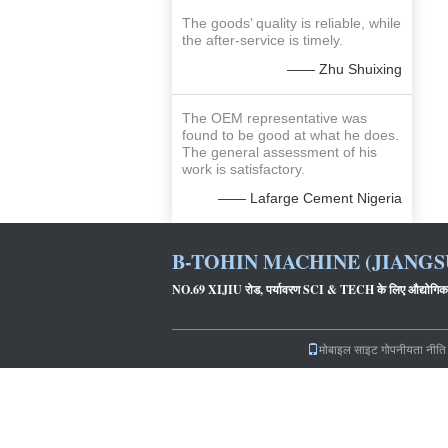
The goods’ quality is reliable, while
the after-service is timely.
—— Zhu Shuixing
The OEM representative was
found to be good at what he does.
The general assessment of his
work is satisfactory.
—— Lafarge Cement Nigeria
B-TOHIN MACHINE (JIANGSU
NO.69 XIJIU रोड, पर्यावरण SCI & TECH के लिए औद्योगि
मोबाइल साइट
गोपनीयता नीति