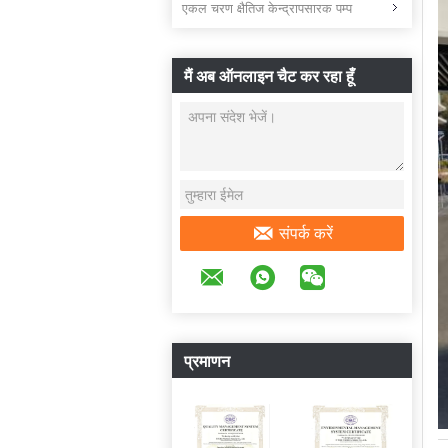
एकल चरण क्षैतिज केन्द्रापसारक पम्प
मैं अब ऑनलाइन चैट कर रहा हूँ
संपर्क करें
प्रमाणन