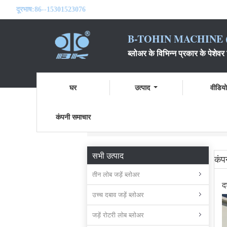
दूरभाष:
86--15301523076
B-TOHIN MACHINE (
ब्लोअर के विभिन्न प्रकार के पेशेवर न
घर
उत्पाद
वीडिय
कंपनी समाचार
होम
समाचार
दर्शनीय स्थलों की बस आ गई है।
सभी उत्पाद
कंप
तीन लोब जड़ें ब्लोअर
द
उच्च दबाव जड़ें ब्लोअर
जड़ें रोटरी लोब ब्लोअर