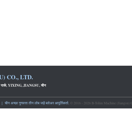
) CO., LTD.
क पार्क, YIXING, JIANGSU, चीन
｜ चीन अच्छा गुणवत्ता तीन लोब जड़ें ब्लोअर आपूर्तिकर्ता.
© 2016 - 2026 B-Tohin Machine (Jiangsu) Co