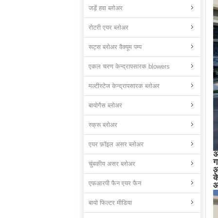
जड़ें हवा ब्लोअर
रोटरी एयर ब्लोअर
रूट्स ब्लोअर वैक्यूम पम्प
एकल चरण केन्द्रापसारक blowers
मल्टीस्टेज केन्द्रापसारक ब्लोअर
बायोगैस ब्लोअर
स्क्रू ब्लोअर
एयर फ़ॉइल असर ब्लोअर
अ
ग
चुंबकीय असर ब्लोअर
आ
क
एफआरपी फैन एयर फैन
आ
बायो फिल्टर मीडिया