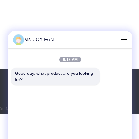
Ms. JOY FAN
9:13 AM
Good day, what product are you looking 
for?
दूरभाष:
86-510-8707-6720
., Ltd.. All Rights Reserved.