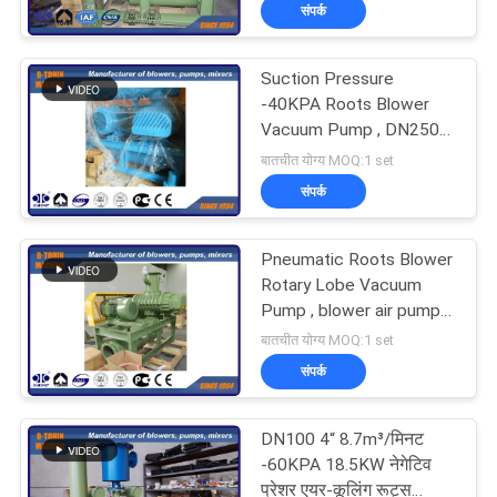
संपर्क
भ्रमण
Suction Pressure
गुणवत्ता
-40KPA Roots Blower
नियंत्रण
Vacuum Pump , DN250
food convey blower
बातचीत योग्य MOQ:1 set
संपर्क
संपर्क
करें
Pneumatic Roots Blower
Rotary Lobe Vacuum
एक
Pump , blower air pump
vacuum -40KPA
बातचीत योग्य MOQ:1 set
उद्धरण
संपर्क
की
विनती
DN100 4“ 8.7m³/मिनट
-60KPA 18.5KW नेगेटिव
करे
प्रेशर एयर-कूलिंग रूट्स