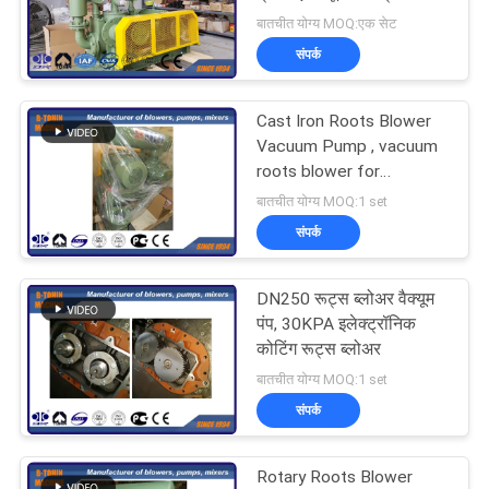
ब्लोअर पंप
बातचीत योग्य MOQ:एक सेट
COMPANY
संपर्क
NEWS
Cast Iron Roots Blower
Vacuum Pump , vacuum
साइटमैप
roots blower for
chemical industry
बातचीत योग्य MOQ:1 set
PRIVACY
संपर्क
POLICY
DN250 रूट्स ब्लोअर वैक्यूम
पंप, 30KPA इलेक्ट्रॉनिक
कोटिंग रूट्स ब्लोअर
बातचीत योग्य MOQ:1 set
संपर्क
Rotary Roots Blower