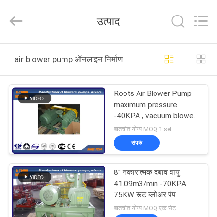
B-
Tohin
Machine
उत्पाद
(Jiangsu)
Co.,
Ltd..
All
Rights
घर
Reserved.
air blower pump ऑनलाइन निर्माण
उत्पादों
Roots Air Blower Pump
maximum pressure
वीडियो
-40KPA , vacuum blower
pump
बातचीत योग्य MOQ:1 set
हमारे
संपर्क
बारे
8" नकारात्मक दबाव वायु
में
41.09m3/min -70KPA
75KW रूट ब्लोअर पंप
कारखाना
बातचीत योग्य MOQ:एक सेट