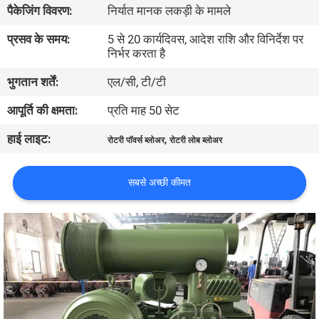
पैकेजिंग विवरण:
निर्यात मानक लकड़ी के मामले
भ्रमण
प्रसव के समय:
5 से 20 कार्यदिवस, आदेश राशि और विनिर्देश पर
निर्भर करता है
गुणवत्ता
भुगतान शर्तें:
एल/सी, टी/टी
नियंत्रण
आपूर्ति की क्षमता:
प्रति माह 50 सेट
संपर्क
हाई लाइट:
,
रोटरी पॉवर्स ब्लोअर
रोटरी लोब ब्लोअर
करें
सबसे अच्छी कीमत
एक
उद्धरण
की
विनती
करे