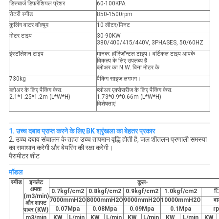
डिस्चार्ज डिफरेंशियल प्रेशर
60-100KPA
रोटरी स्पीड
850-1500rpm
कूलिंग वाटर वॉल्यूम
10 लीटर/मिनट
मोटर टाइप
30-90KW
380/400/415/440V, 3PHASES, 50/60HZ
इंस्टॉलेशन टाइप
मानक: हॉरिजॉन्टल टाइप। वर्टिकल टाइप आपके
विकल्प के लिए उपलब्ध है
ब्लोअर का N.W. बिना मोटर के
730kg
पैकिंग साइज लगभग।
ब्लोअर के लिए पैकिंग केस:
ब्लोअर एक्सेसरीज के लिए पैकिंग केस:
2.1*1.25*1.2m (L*W*H)
1.73*0.9*0.66m (L*W*H)
विशेषताएं
1. उच्च दबाव प्राप्त करने के लिए BK श्रृंखला का बेहतर प्रकार
2. उच्च दबाव संचालन के तहत उच्च तापमान वृद्धि होती है, जल शीतलन प्रणाली समस्या
का समाधान करेगी और बेयरिंग की रक्षा करेगी।
पैरामीटर शीट
मॉडल
स्पीड
इनलेट
कूल-
क्षमता
0.7kgf/cm2
0.8kgf/cm2
0.9kgf/cm2
1.0kgf/cm2
ि
(m3/min)
7000mmH2O
8000mmH2O
9000mmH2O
10000mmH2O
वा
और शाफ्ट
0.07Mpa
0.08Mpa
0.09Mpa
0.1Mpa
r
पावर (KW)
m3/min
KW
L/min
KW
L/min
KW
L/min
KW
L/min
KW