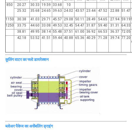
850
20.27
30.33
19.59
33.68
10
25.32
35.68
24.65
39.63
24.02
43.57
23.44
47.52
22.88
51.47
1150
30.38
41.03
29.71
45.57
29.08
50.11
28.49
54.65
27.94
59.19
1250
33.75
44.60
33.08
49.53
32.45
54.47
31.87
59.40
31.31
64.33
38.81
49.95
38.14
55.48
37.51
61.00
36.92
66.53
36.37
72.05
42.18
53.52
41.51
59.44
40.88
65.36
40.29
71.28
39.74
77.20
कूलिंग वाटर का फ्लो डायरेक्शन
ब्लोअर पैकेज का असेंबलिंग ड्राइंग