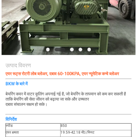
COMPANY
NEWS
साइटमैप
PRIVACY
उत्पाद विवरण
POLICY
एयर रूट्स रोटरी लोब ब्लोअर, दबाव 60-100KPA, एयर न्यूमेटिक कन्वे ब्लोअर
BKW के बारे में
बेयरिंग कवर में वाटर कूलिंग अपनाई गई है, जो बेयरिंग के तापमान को कम कर सकती है
ताकि बेयरिंग की सेवा जीवन को बढ़ाया जा सके और उच्चतर
दबाव संचालन सक्षम हो सके।
विनिर्देश
स्पीड
850
एयर क्षमता
19.59-42.18 मी
/मिनट
3