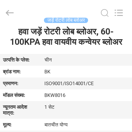
B-
Tohin
Machine
(Jiangsu)
Co.,
जड़ें रोटरी लोब ब्लोअर
Ltd..
All
Rights
हवा जड़ें रोटरी लोब ब्लोअर, 60-
घर
Reserved.
100KPA हवा वायवीय कन्वेयर ब्लोअर
उत्पादों
उत्पत्ति के प्लेस:
चीन
वीडियो
ब्रांड नाम:
BK
प्रमाणन:
ISO9001/ISO14001/CE
हमारे
मॉडल संख्या:
BKW8016
बारे
न्यूनतम आदेश
1 सेट
में
मात्रा:
मूल्य:
बातचीत योग्य
कारखाना