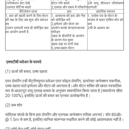
2परिचालन डेटा देखें
मोटर गति बदलें
2दो वायु शीतलन परिसंचरण
3उत्पाद सेटिंग्स बदलें
2,प्रवाह और दबाव में परिवर्तन
प्रणाली
वेंटिलेशन वाल्व
हवा
आंतरिक मफलर
1, हवा को खाली करने के लिए मोटर
1, आसपास की हवा और गैस
1, प्रवेश पथ के मोटर के
की रक्षा के लिए जब शुरू और ब्लोअर
को संपीड़ित करें
माध्यम से बाहर प्रेषित शोर को
बंद
2,इम्पेलर और वोल्ट का
कम
2पवन प्रणाली स्वयं ही संपीड़ित हवा
उपयोग करके केन्द्रापसारक
2सी के आकार का
का उपयोग करती है
संपीड़न
3हवा के बीयरिंगों के उपयोग
के कारण तेल मुक्त
4हवा ठंडा या पानी ठंडा
5,उच्च दक्षता मोटर
एक्सटीबी ब्लोअर के फायदे
(1) ऊर्जा की बचत, उच्च दक्षता
एयर लेयरिंग टर्बो सेंट्रीफ्यूगल ब्लोअर एयर फोइल लेयरिंग, डायरेक्ट-कनेक्शन तकनीक,
उच्च दक्षता वाले इम्पेलर और मोटर को अपनाता है।और मोटर शक्ति की खपत स्वचालित
रूप से आउटपुट वायु प्रवाह क्षमता के अनुसार समायोजित किया जाता है (समायोज्य सीमा
20-100%), इसलिए ऊर्जा की बचत का प्रभाव उल्लेखनीय है।
(2) कम शोर
यांत्रिक संपर्क के बिना हवा लेयरिंग और प्रत्यक्ष-कनेक्शन तरीका अपनाएं। शोर 80dB-
@ 1.5m से कम है, इसलिए ध्वनिक संलग्नक स्थापित करने की कोई आवश्यकता नहीं है।
(3) कोई तेल नहीं, कोई कंपन नहीं