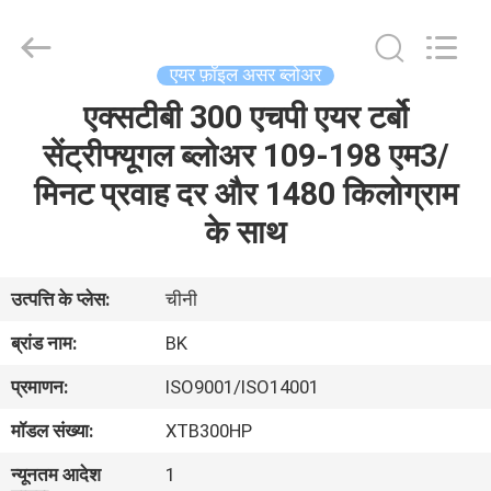
B-
Tohin
Machine
(Jiangsu)
Co.,
एयर फ़ॉइल असर ब्लोअर
Ltd..
All
Rights
एक्सटीबी 300 एचपी एयर टर्बो
घर
Reserved.
सेंट्रीफ्यूगल ब्लोअर 109-198 एम3/
उत्पादों
मिनट प्रवाह दर और 1480 किलोग्राम
के साथ
वीडियो
उत्पत्ति के प्लेस:
चीनी
हमारे
ब्रांड नाम:
BK
बारे
प्रमाणन:
ISO9001/ISO14001
में
मॉडल संख्या:
XTB300HP
कारखाना
न्यूनतम आदेश
1