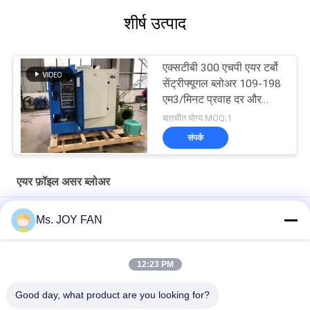
शीर्ष उत्पाद
एक्सटीबी 300 एचपी एयर टर्बो
सेंट्रीफ्यूगल ब्लोअर 109-198
एम3/मिनट प्रवाह दर और
1480 किलोग्राम के साथ
बातचीत योग्य MOQ:1
संपर्क
एयर फ़ॉइल असर ब्लोअर
पीएलसी ऑयल फ्री हाई स्पीड 60KPA टर्बो सेंट्रीफ्यूगल ब्लोअर
Ms. JOY FAN
एयर टर्बो सस्पेंशन सेंट्रीफ्यूगल ब्लोअर
12:23 PM
XTB 700HP एयर टर्बो सस्पेंशन लेयरिंग सेंट्रीफ्यूगल ब्लोअर 6000-12000
mmAq के दबाव के साथ
Good day, what product are you looking for?