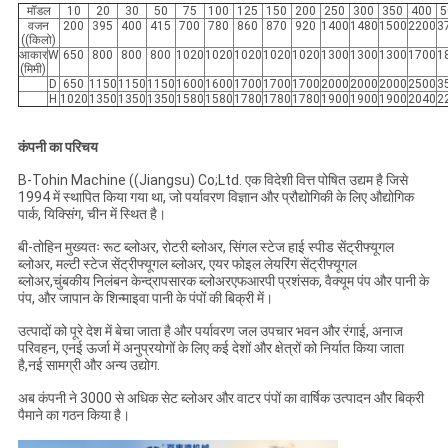
मॉडल
10
20
30
50
75
100
125
150
200
250
300
350
400
5
वजन
200
395
400
415
700
780
860
870
920
1400
1480
1500
2200
3
((किलो)
आकार
W
650
800
800
800
1020
1020
1020
1020
1020
1300
1300
1300
1700
1
(मिमी)
D
650
1150
1150
1150
1600
1600
1700
1700
1700
2000
2000
2000
2500
3
H
1020
1350
1350
1350
1580
1580
1780
1780
1780
1900
1900
1900
2040
2
कंपनी का परिचय
B-Tohin Machine ((Jiangsu) Co;Ltd. एक विदेशी वित्त पोषित उद्यम है जिसे
1994 में स्थापित किया गया था, जो पर्यावरण विज्ञान और प्रौद्योगिकी के लिए औद्योगिक
पार्क, यिक्सिंग, चीन में स्थित है।
बी-तोहिन मुख्यतः रूट ब्लोअर, रोटरी ब्लोअर, सिंगल स्टेज हाई स्पीड सेंट्रीफ्यूगल
ब्लोअर, मल्टी स्टेज सेंट्रीफ्यूगल ब्लोअर, एयर फोइल लेयरिंग सेंट्रीफ्यूगल
ब्लोअर,चुंबकीय निलंबन केन्द्रापसारक ब्लोअरएफआरपी प्रशंसक, वैक्यूम पंप और पानी के
पंप, और जापान के शिन्माइवा पानी के पंपों की बिक्री में।
उत्पादों को पूरे देश में बेचा जाता है और पर्यावरण जल उपचार भवन और रंगाई, अनाज
परिवहन, एनई ऊर्जा में अनुप्रयोगों के लिए कई देशों और क्षेत्रों को निर्यात किया जाता
है,नई सामग्री और अन्य उद्योग.
अब कंपनी ने 3000 से अधिक सेट ब्लोअर और वाटर पंपों का वार्षिक उत्पादन और बिक्री
पैमाने का गठन किया है।