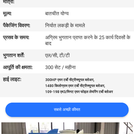
मात्रा:
भ्रमण
मूल्य:
बातचीत योग्य
गुणवत्ता
पैकेजिंग विवरण:
निर्यात लकड़ी के मामले
नियंत्रण
प्रसव के समय:
अग्रिम भुगतान प्राप्त करने के 25 कार्य दिवसों के
बाद
संपर्क
भुगतान शर्तें:
एल/सी, टी/टी
करें
आपूर्ति की क्षमता:
300 सेट / महीना
हाई लाइट:
,
300HP एयर टर्बो सेंट्रीफ्यूगल ब्लोअर
एक
,
1480 किलोग्राम एयर टर्बो सेंट्रीफ्यूगल ब्लोअर
109-198 एम3/मिनट एयर फोइल लेयरिंग टर्बो ब्लोअर
उद्धरण
की
सबसे अच्छी कीमत
विनती
करे