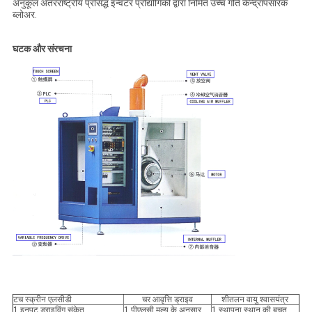
अनुकूल अंतरराष्ट्रीय प्रसिद्ध इन्वर्टर प्रौद्योगिकी द्वारा निर्मित उच्च गति केन्द्रापसारक
ब्लोअर.
घटक और संरचना
टच स्क्रीन एलसीडी
चर आवृत्ति ड्राइव
शीतलन वायु श्वासयंत्र
1,इनपुट ड्राइविंग संकेत
1,पीएलसी मूल्य के अनुसार
1,स्थापना स्थान की बचत